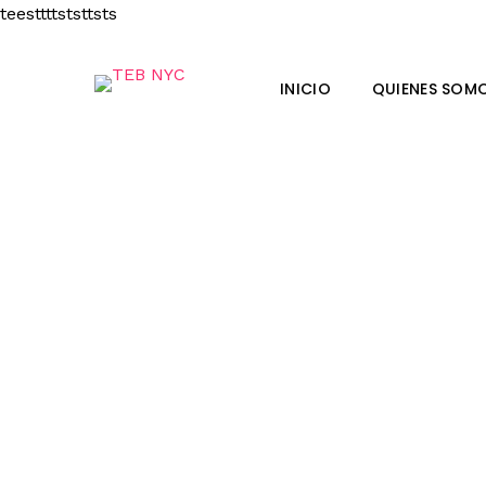
teesttttststtsts
INICIO
QUIENES SOM