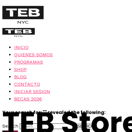
INICIO
QUIENES SOMOS
PROGRAMAS
SHOP
BLOG
CONTACTO
INICIAR SESION
BECAS 2026
TEB Stor
Your search for: "" revealed the following:
Search
SEARCH