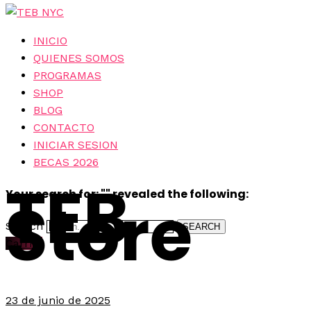
INICIO
QUIENES SOMOS
PROGRAMAS
SHOP
BLOG
CONTACTO
INICIAR SESION
BECAS 2026
TEB
Your search for: "" revealed the following:
Store
Search
SEARCH
Carrito
23 de junio de 2025