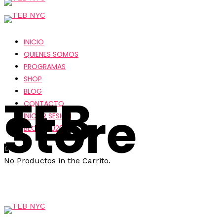
INICIO
QUIENES SOMOS
PROGRAMAS
SHOP
BLOG
TEB
CONTACTO
Store
INICIAR SESION
BECAS 2026
0
No Productos in the Carrito.